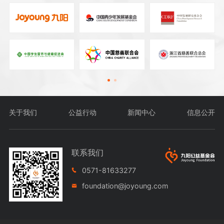
白沙黎族自治县牙叉镇中心幼儿园
杭州市富阳区富春第七小学
白沙县七坊中学
杭州市余杭区闲林小学
奉节县安坪镇安坪小学
河南省实验小学（航空港校区）
赛马镇初级中学
郑州市金水区纬五路第一小学金湾校区
奉节县特殊教育学校
海盐县通元小学教育集团石泉小学
关于我们
公益行动
新闻中心
信息公开
青城子镇初级中学
杭州市育才实验学校
奉节县冯坪初级中学
杭州市翠苑第二小学
联系我们
宽甸满族自治县青椅山逸夫学校
泰安市岱岳区卧虎山小学
0571-81633277
文山市柳井乡中心学校
foundation@joyoung.com
桐庐县学圣小学
奉节县新民镇新民小学
杭州市桐庐县文正小学