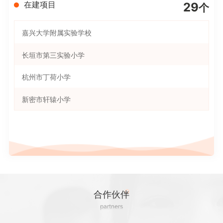
奉节县甲高初级中学。
在建项目
29
个
嘉兴大学附属实验学校
重庆市奉节县安坪镇新治小学
长垣市第三实验小学
凤凰县山江学区
杭州市丁荷小学
岳西县温泉中心学校
新密市轩辕小学
岳西县头陀中心学校
郑州市郑东新区九年制实验学校
岳西县姚河中心学校
嘉兴市三水湾小学
莒县碁山镇中心初级中学
东北师范大学南湖实验教育集团
莒县碁山镇第四中学碁山镇第二小学
嘉兴市省身教育集团
莒县碁山镇第二幼儿园
郑州航空港区遵大路小学
合作伙伴
莒县碁山镇中心幼儿园
partners
内蒙古巴彦淖尔市杭锦后旗晨丰小学