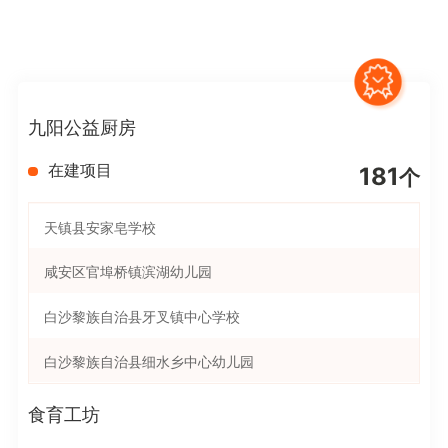
四川省甘孜州理塘县木拉镇小学
岑巩县天星乡九年一贯制学校
咸宁市浮山学校
九阳公益厨房
咸安区双溪桥镇中心小学
嘉兴市阳光小学（2026）
在建项目
181
个
天镇县安家皂学校
杭州市钱塘区新湾实验学校
咸安区官埠桥镇滨湖幼儿园
郑州航空港区领航学校
白沙黎族自治县牙叉镇中心学校
杭州市钱塘区临江新城实验学校
白沙黎族自治县细水乡中心幼儿园
湖南湘江新区雷锋小学
莒县碁山镇中心小学
济南市山东师范大学附属小学
北京市大兴区蒲公英中学2026
食育工坊
杭州师范大学附属嘉兴经开实验小学